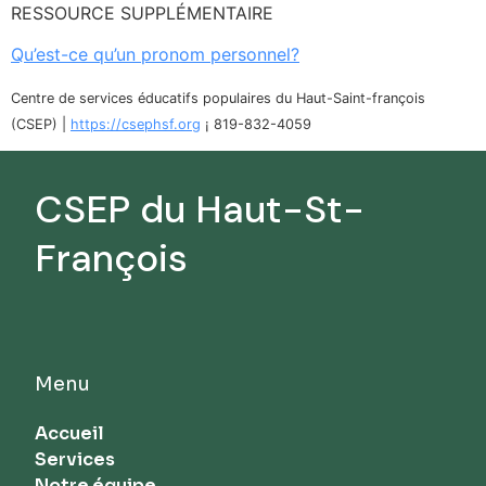
RESSOURCE SUPPLÉMENTAIRE
Qu’est-ce qu’un pronom personnel?
Centre de services éducatifs populaires du Haut-Saint-françois
(CSEP) |
https://csephsf.org
¡ 819-832-4059
CSEP du Haut-St-
François
Menu
Accueil
Services
Notre équipe