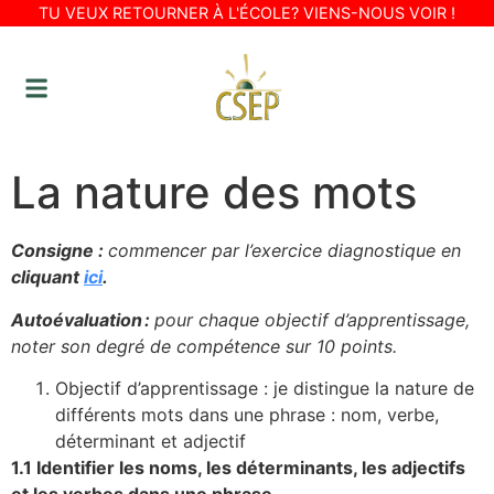
TU VEUX RETOURNER À L'ÉCOLE? VIENS-NOUS VOIR !
La nature des mots
Consigne :
commencer par l’exercice diagnostique en
cliquant
ici
.
Autoévaluation :
pour chaque objectif d’apprentissage,
no
ter son degré de compétence sur 10 points.
Objectif d’apprentissage : je distingue la nature de
différents mots dans une phrase : nom, verbe,
déterminant et adjectif
1.1
Identifier les noms, les déter
minants, les adjectifs
et les verbes dans une phrase