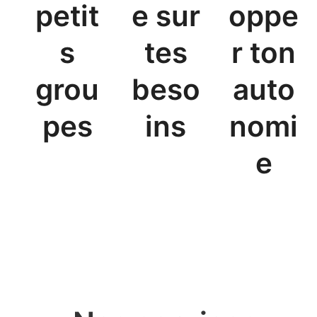
petit
e sur
oppe
s
tes
r ton
grou
beso
auto
pes
ins
nomi
e